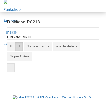
Funkkabel RG213
Funkkabel RG213
Sortieren nach
Alle Hersteller
24 pro Seite
1