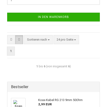
IN DEN WARENKORB
Sortieren nach
24 pro Seite
1
1
bis
6
(von insgesamt
6
)
Bestseller
Koax-Kabel RG 213 9mm 50Ohm
2,99 EUR