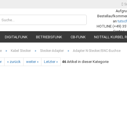
S
Aufgru
Bestellaufkommens
Lieferland
an
tuts
HOTLINE (+49) 35
Freitag 
DIGITALFUNK
BETRIEBSFUNK
CB-FUNK
NOTFALL KURBEL R
»
»
»
te
Kabel Stecker
Stecker-Adapter
Adapter N-Stecker/BNC-Buchse
er
« zurück
weiter »
Letzter »
46
Artikel in dieser Kategorie
Konto
Passw