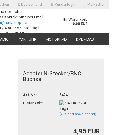
uchen
Deutschland
Kundenlogin
Merkzettel
nd des hohen
 Kontakt bitte per Email
Ihr Warenkorb
ch@funkshop.de
0,00 EUR
1 / 494 17 57 Montag bis
von 9 bis 18 Uhr
ADIO
PMR FUNK
MOTORRAD
DVB - DAB
SUCHEN
Adapter N-Stecker/BNC-
Buchse
 erstellen
Art.Nr.:
5424
ort vergessen?
Lieferzeit:
2-4
Tage
(Ausland abweichend)
4,95 EUR