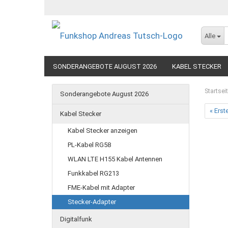
Alle
SONDERANGEBOTE AUGUST 2026
KABEL STECKER
SEEFUNK
Startsei
Sonderangebote August 2026
« Erst
Kabel Stecker
Kabel Stecker anzeigen
PL-Kabel RG58
WLAN LTE H155 Kabel Antennen
Funkkabel RG213
FME-Kabel mit Adapter
Stecker-Adapter
Digitalfunk