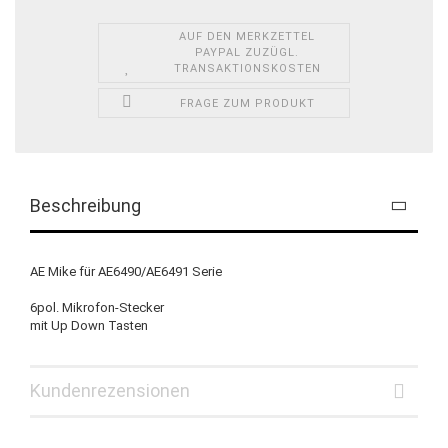
AUF DEN MERKZETTEL
PAYPAL ZUZÜGL.
TRANSAKTIONSKOSTEN
FRAGE ZUM PRODUKT
Beschreibung
AE Mike für AE6490/AE6491 Serie
6pol. Mikrofon-Stecker
mit Up Down Tasten
Kundenrezensionen