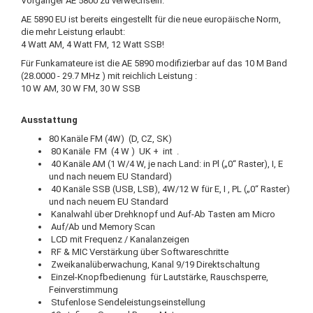
Vorgänger AE 5800 zu verwechseln.
AE 5890 EU ist bereits eingestellt für die neue europäische Norm,
die mehr Leistung erlaubt:
4 Watt AM, 4 Watt FM, 12 Watt SSB!
Für Funkamateure ist die AE 5890 modifizierbar auf das 10 M Band
(28.0000 - 29.7 MHz ) mit reichlich Leistung :
10 W AM, 30 W FM, 30 W SSB
Ausstattung
80 Kanäle FM (4W) (D, CZ, SK)
80 Kanäle FM (4 W ) UK + int .
40 Kanäle AM (1 W/4 W, je nach Land: in Pl („0“ Raster), I, E
und nach neuem EU Standard)
40 Kanäle SSB (USB, LSB), 4W/12 W für E, I , PL („0“ Raster)
und nach neuem EU Standard
Kanalwahl über Drehknopf und Auf-Ab Tasten am Micro
Auf/Ab und Memory Scan
LCD mit Frequenz / Kanalanzeigen
RF & MIC Verstärkung über Softwareschritte
Zweikanalüberwachung, Kanal 9/19 Direktschaltung
Einzel-Knopfbedienung für Lautstärke, Rauschsperre,
Feinverstimmung
Stufenlose Sendeleistungseinstellung