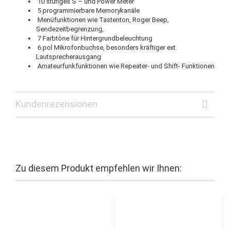
10 stufiges S – und Power Meter
5 programmierbare Memorykanäle
Menüfunktionen wie Tastenton, Roger Beep,
Sendezeitbegrenzung,
7 Farbtöne für Hintergrundbeleuchtung
6 pol Mikrofonbuchse, besonders kräftiger ext.
Lautsprecherausgang
Amateurfunkfunktionen wie Repeater- und Shift- Funktionen
Kundenrezensionen
Zu diesem Produkt empfehlen wir Ihnen: