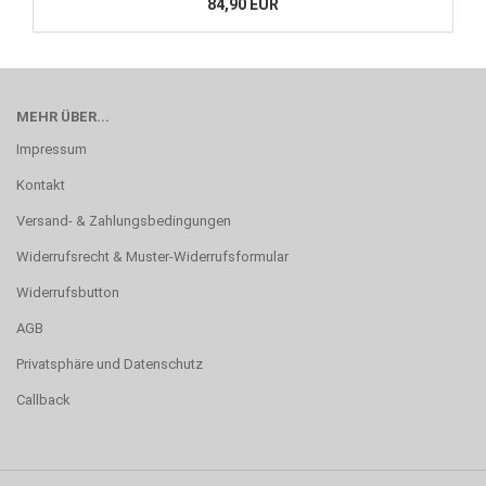
84,90 EUR
MEHR ÜBER...
Impressum
Kontakt
Versand- & Zahlungsbedingungen
Widerrufsrecht & Muster-Widerrufsformular
Widerrufsbutton
AGB
Privatsphäre und Datenschutz
Callback