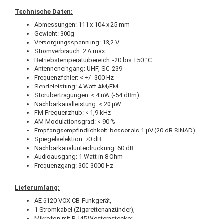
Technische Daten:
Abmessungen: 111 x 104 x 25 mm
Gewicht: 300g
Versorgungsspannung: 13,2 V
Stromverbrauch: 2 A max.
Betriebstemperaturbereich: -20 bis +50 °C
Antenneneingang: UHF, SO-239
Frequenzfehler: < +/- 300 Hz
Sendeleistung: 4 Watt AM/FM
Störübertragungen: < 4 nW (-54 dBm)
Nachbarkanalleistung: < 20 µW
FM-Frequenzhub: < 1,9 kHz
AM-Modulationsgrad: < 90 %
Empfangsempfindlichkeit: besser als 1 μV (20 dB SINAD)
Spiegelselektion: 70 dB
Nachbarkanalunterdrückung: 60 dB
Audioausgang: 1 Watt in 8 Ohm
Frequenzgang: 300-3000 Hz
Lieferumfang:
AE 6120 VOX CB-Funkgerät,
1 Stromkabel (Zigarettenanzünder),
Mikrofon mit RJ45 Westernstecker,