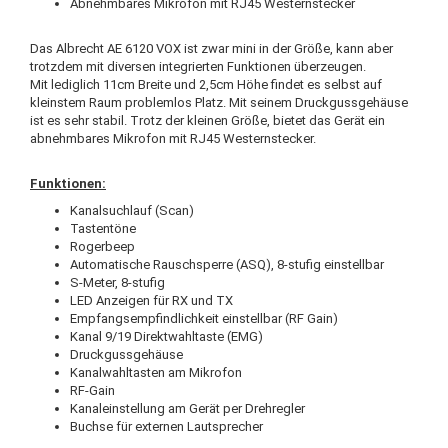
Abnehmbares Mikrofon mit RJ45 Westernstecker
Das Albrecht AE 6120 VOX ist zwar mini in der Größe, kann aber
trotzdem mit diversen integrierten Funktionen überzeugen.
Mit lediglich 11cm Breite und 2,5cm Höhe findet es selbst auf
kleinstem Raum problemlos Platz. Mit seinem Druckgussgehäuse
ist es sehr stabil. Trotz der kleinen Größe, bietet das Gerät ein
abnehmbares Mikrofon mit RJ45 Westernstecker.
Funktionen:
Kanalsuchlauf (Scan)
Tastentöne
Rogerbeep
Automatische Rauschsperre (ASQ), 8-stufig einstellbar
S-Meter, 8-stufig
LED Anzeigen für RX und TX
Empfangsempfindlichkeit einstellbar (RF Gain)
Kanal 9/19 Direktwahltaste (EMG)
Druckgussgehäuse
Kanalwahltasten am Mikrofon
RF-Gain
Kanaleinstellung am Gerät per Drehregler
Buchse für externen Lautsprecher