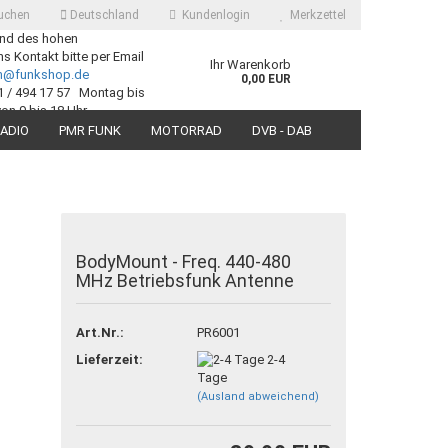
uchen
Deutschland
Kundenlogin
Merkzettel
nd des hohen
 Kontakt bitte per Email
Ihr Warenkorb
ch@funkshop.de
0,00 EUR
1 / 494 17 57 Montag bis
von 9 bis 18 Uhr
ADIO
PMR FUNK
MOTORRAD
DVB - DAB
SUCHEN
BodyMount - Freq. 440-480
MHz Betriebsfunk Antenne
 erstellen
ort vergessen?
Art.Nr.:
PR6001
Lieferzeit:
2-4
Tage
(Ausland abweichend)