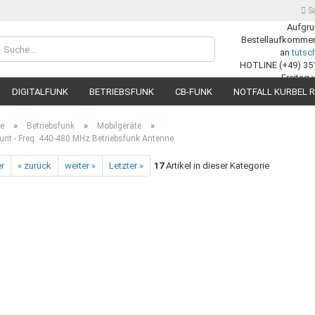
S
Aufgru
Bestellaufkommens
Lieferland
an
tuts
HOTLINE (+49) 35
Freitag 
DIGITALFUNK
BETRIEBSFUNK
CB-FUNK
NOTFALL KURBEL R
»
»
»
te
Betriebsfunk
Mobilgeräte
nt - Freq. 440-480 MHz Betriebsfunk Antenne
er
« zurück
weiter »
Letzter »
17
Artikel in dieser Kategorie
Konto
Passw