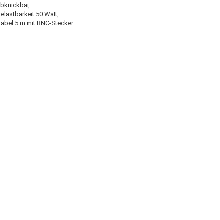
abknickbar,
elastbarkeit 50 Watt,
Kabel 5 m mit BNC-Stecker