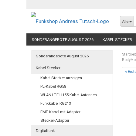
Alle
SONDERANGEBOTE AUGUST 2026
KABEL STECKER
SEEFUNK
Startsei
Sonderangebote August 2026
BodyMou
Kabel Stecker
« Erst
Kabel Stecker anzeigen
PL-Kabel RG58
WLAN LTE H155 Kabel Antennen
Funkkabel RG213
FME-Kabel mit Adapter
Stecker-Adapter
Digitalfunk