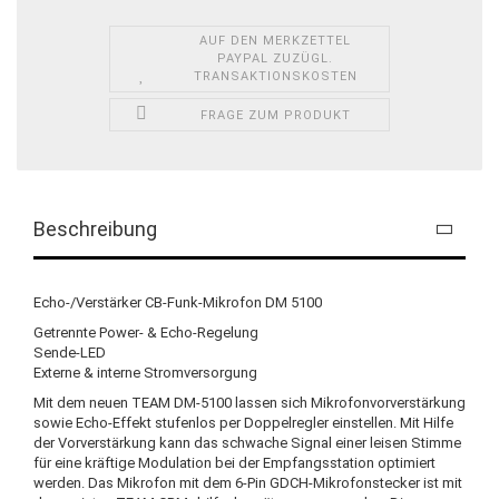
AUF DEN MERKZETTEL
PAYPAL ZUZÜGL.
TRANSAKTIONSKOSTEN
FRAGE ZUM PRODUKT
Beschreibung
Echo-/Verstärker CB-Funk-Mikrofon DM 5100
Getrennte Power- & Echo-Regelung
Sende-LED
Externe & interne Stromversorgung
Mit dem neuen TEAM DM-5100 lassen sich Mikrofonvorverstärkung
sowie Echo-Effekt stufenlos per Doppelregler einstellen. Mit Hilfe
der Vorverstärkung kann das schwache Signal einer leisen Stimme
für eine kräftige Modulation bei der Empfangsstation optimiert
werden. Das Mikrofon mit dem 6-Pin GDCH-Mikrofonstecker ist mit