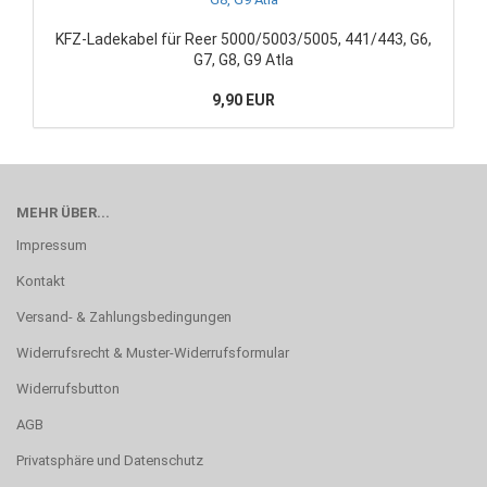
KFZ-Ladekabel für Reer 5000/5003/5005, 441/443, G6,
G7, G8, G9 Atla
9,90 EUR
MEHR ÜBER...
Impressum
Kontakt
Versand- & Zahlungsbedingungen
Widerrufsrecht & Muster-Widerrufsformular
Widerrufsbutton
AGB
Privatsphäre und Datenschutz