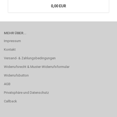
0,00 EUR
MEHR ÜBER...
Impressum
Kontakt
Versand- & Zahlungsbedingungen
Widerrufsrecht & Muster-Widerrufsformular
Widerrufsbutton
AGB
Privatsphäre und Datenschutz
Callback