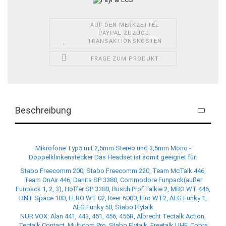
AUF DEN MERKZETTEL
PAYPAL ZUZÜGL.
TRANSAKTIONSKOSTEN
FRAGE ZUM PRODUKT
Beschreibung
Mikrofone Typ5 mit 2,5mm Stereo und 3,5mm Mono -
Doppelklinkenstecker Das Headset ist somit geeignet für:
Stabo Freecomm 200, Stabo Freecomm 220, Team McTalk 446,
Team OnAir 446, Danita SP 3380, Commodore Funpack(außer
Funpack 1, 2, 3), Hoffer SP 3380, Busch ProfiTalkie 2, MBO WT 446,
DNT Space 100, ELRO WT 02, Reer 6000, Elro WT2, AEG Funky 1,
AEG Funky 50, Stabo Flytalk
NUR VOX: Alan 441, 443, 451, 456, 456R, Albrecht Tectalk Action,
Tectalk Contact, Multicom Pro, Stabo Flytalk, Freetalk UHF, Cobra