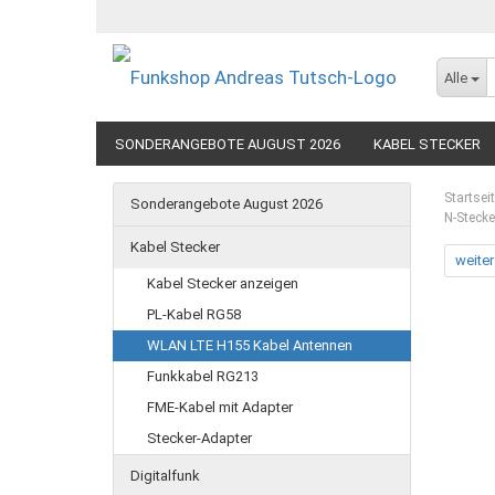
Alle
SONDERANGEBOTE AUGUST 2026
KABEL STECKER
SEEFUNK
Startsei
Sonderangebote August 2026
N-Steck
Kabel Stecker
weiter
Kabel Stecker anzeigen
PL-Kabel RG58
WLAN LTE H155 Kabel Antennen
Funkkabel RG213
FME-Kabel mit Adapter
Stecker-Adapter
Digitalfunk