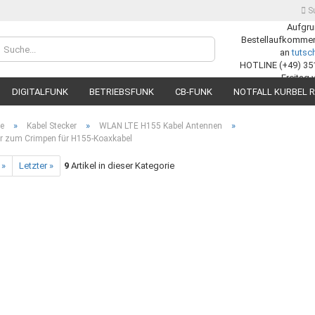
S
Aufgru
Bestellaufkommens
Lieferland
an
tuts
HOTLINE (+49) 35
Freitag 
DIGITALFUNK
BETRIEBSFUNK
CB-FUNK
NOTFALL KURBEL R
»
»
»
te
Kabel Stecker
WLAN LTE H155 Kabel Antennen
er zum Crimpen für H155-Koaxkabel
 »
Letzter »
9
Artikel in dieser Kategorie
Konto
Passw