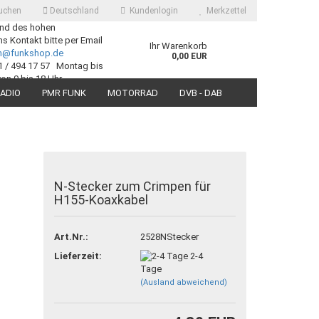
uchen
Deutschland
Kundenlogin
Merkzettel
nd des hohen
 Kontakt bitte per Email
Ihr Warenkorb
ch@funkshop.de
0,00 EUR
1 / 494 17 57 Montag bis
von 9 bis 18 Uhr
ADIO
PMR FUNK
MOTORRAD
DVB - DAB
SUCHEN
N-Stecker zum Crimpen für
H155-Koaxkabel
 erstellen
ort vergessen?
Art.Nr.:
2528NStecker
Lieferzeit:
2-4
Tage
(Ausland abweichend)