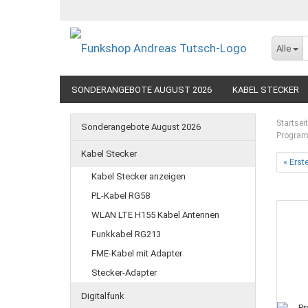
Alle
SONDERANGEBOTE AUGUST 2026
KABEL STECKER
SEEFUNK
Startsei
Sonderangebote August 2026
Programm
Kabel Stecker
« Erst
Kabel Stecker anzeigen
PL-Kabel RG58
WLAN LTE H155 Kabel Antennen
Funkkabel RG213
FME-Kabel mit Adapter
Stecker-Adapter
Digitalfunk