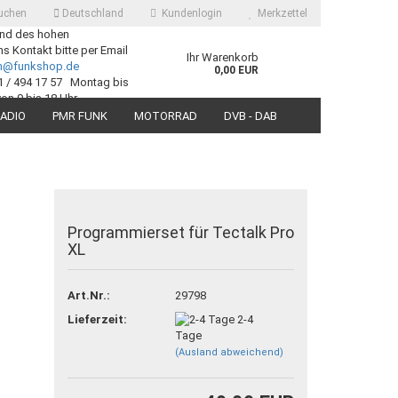
uchen
Deutschland
Kundenlogin
Merkzettel
nd des hohen
 Kontakt bitte per Email
Ihr Warenkorb
ch@funkshop.de
0,00 EUR
1 / 494 17 57 Montag bis
von 9 bis 18 Uhr
ADIO
PMR FUNK
MOTORRAD
DVB - DAB
SUCHEN
Programmierset für Tectalk Pro
XL
 erstellen
ort vergessen?
Art.Nr.:
29798
Lieferzeit:
2-4
Tage
(Ausland abweichend)