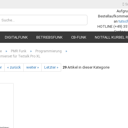
S
Aufgru
Bestellaufkommens
Lieferland
an
tuts
HOTLINE (+49) 35
Freitag 
DIGITALFUNK
BETRIEBSFUNK
CB-FUNK
NOTFALL KURBEL R
»
»
»
te
PMR Funk
Programmierung
ierset für Tectalk Pro XL
er
« zurück
weiter »
Letzter »
29
Artikel in dieser Kategorie
Konto
Passw