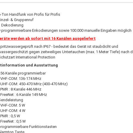
-Ton Handfunk von Profis für Profis
inzel- & Gruppenruf
1 Dekodierung
9 programmierbare Enkodierungen sowie 100.000 manuelle Eingaben möglich
räte werden ab sofort mit 16 Kanälen ausgeliefert
pritzwassergeprüft nach IP67 - bedeutet das Gerät ist staubdicht und
wassergeschützt gegen zeitweiliges Untertauchen (max. 1 Meter Tiefe) nach d
chutzart International Protection
tinformation und Ausstattung
256 Kanäle programmierbar
- VHF-COM: 136-174 MHz
- UHF-COM: 450-470 MHz (400-470 MHz)
- PMR : 8 Kanäle 446 MHz
 FreeNet : 6 Kanäle 149 MHz
Sendeleistung
- VHF-COM: 5 W
- UHF-COM: 4 W
 PMR : 0,5 W
 FreeNet : 0,5 W
programmierbare Funktionstasten
Alarmton Taste