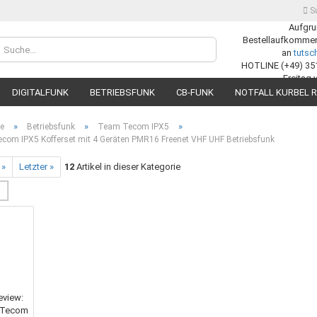
S
Aufgru
Bestellaufkommens
Lieferland
an
tuts
HOTLINE (+49) 35
Freitag 
DIGITALFUNK
BETRIEBSFUNK
CB-FUNK
NOTFALL KURBEL R
»
»
»
te
Betriebsfunk
Team Tecom IPX5
com IPX5 Kofferset mit 4 Geräten PMR16 Freenet VHF UHF Betriebsfunk
 »
Letzter »
12
Artikel in dieser Kategorie
Konto
Passw