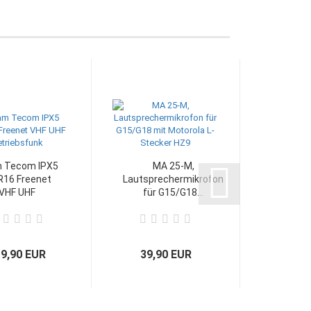
 Tecom IPX5
MA 25-M,
MA 27-M
16 Freenet
Lautsprechermikrofon
mit PTT
VHF UHF
für G15/G18...
G15/
riebsfunk...
9,90 EUR
39,90 EUR
29,