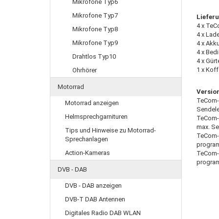
Mikrofone Typ6
Mikrofone Typ7
Liefer
4 x TeC
Mikrofone Typ8
4 x Lad
Mikrofone Typ9
4 x Akk
4 x Bed
Drahtlos Typ10
4 x Gürt
1 x Koff
Ohrhörer
Motorrad
Versio
TeCom-I
Motorrad anzeigen
Sendele
Helmsprechgarnituren
TeCom-I
max. Se
Tips und Hinweise zu Motorrad-
TeCom-I
Sprechanlagen
program
Action-Kameras
TeCom-I
program
DVB - DAB
DVB - DAB anzeigen
DVB-T DAB Antennen
Digitales Radio DAB WLAN