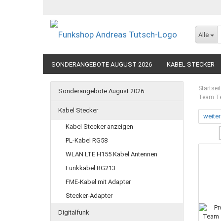
Alle
SONDERANGEBOTE AUGUST 2026
KABEL STECKER
SEEFUNK
Startsei
Sonderangebote August 2026
Team Te
Kabel Stecker
weiter
Kabel Stecker anzeigen
PL-Kabel RG58
WLAN LTE H155 Kabel Antennen
Funkkabel RG213
FME-Kabel mit Adapter
Stecker-Adapter
Digitalfunk