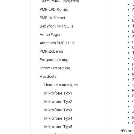
Team PMR-Funkgeräte
5
PMR-LPD-Kombi
PMR-Kofferset
T
Babyfon PMR SETs
B
Voice Pager
Antennen PMR / UHF
PMR-Zubehör
Programmierung
Stromversorgung
Headsets
Headsets anzeigen
R
Mikrofone Typ1
B
-
Mikrofone Typ2
-
Mikrofone Typ3
Mikrofone Typ4
G
Mikrofone Typ5
*PC-pr