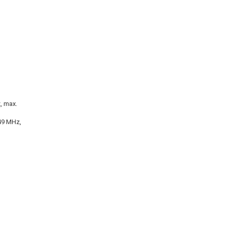
, max.
49 MHz,