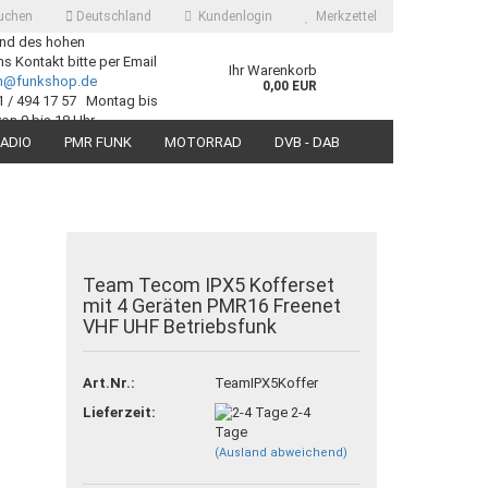
uchen
Deutschland
Kundenlogin
Merkzettel
nd des hohen
 Kontakt bitte per Email
Ihr Warenkorb
ch@funkshop.de
0,00 EUR
1 / 494 17 57 Montag bis
von 9 bis 18 Uhr
ADIO
PMR FUNK
MOTORRAD
DVB - DAB
SUCHEN
Team Tecom IPX5 Kofferset
mit 4 Geräten PMR16 Freenet
 erstellen
VHF UHF Betriebsfunk
ort vergessen?
Art.Nr.:
TeamIPX5Koffer
Lieferzeit:
2-4
Tage
(Ausland abweichend)