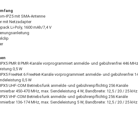
umfang
om-IPZ5 mit SMA-Antenne
er mit Netzadapter
upack Li-Poly, 1600 mAh/7,4 V
ienungsanleitung
elclip
er
nen
PX5 PMR 8 PMR-Kanäle vorprogrammiert anmelde- und gebührenfrei 446 MHz
istung 0,5 W
PX5 FreeNet 6 FreeNet-Kanäle vorprogrammiert anmelde- und gebührenfrei 1
ndeleistung 0,5 W
PX5 UHF-COM Betriebsfunk anmelde -und gebührenpflichtig 256 Kanäle
mierbar 450-470 MHz, max. Sendeleistung 4 W, Bandbreite: 12,5 / 20 / 25 kHz
PX5 VHF-COM Betriebsfunk anmelde -und gebührenpflichtig 256 Kanäle
mierbar 136-174 MHz, max. Sendeleistung 5 W, Bandbreite: 12,5 / 20 / 25 kHz