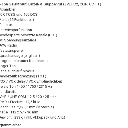
-Ton Selektivruf; Einzel- & Gruppenruf (ZVEI 1/2, CCIR, CCITT)
Scrambler
50 CTCSS und 105 DCS
Menü (15 Funktionen)
astatur
atteriesparfunktion
Sendesperre besetzte Kanäle (BCL)
DC Spannungsanzeige
UKW Radio
Tastatursperre
Sprachansage (englisch)
programmierbarer Kanalname
Roger Ton
Kanalsuchlauf Modus
Sendezeitbegrenzung (TOT)
VOX / VOX delay / VOX Empfindlichkeit
elais Ton 1450 / 1750 / 2315 Hz
andbreite:
VHF-/ UHF-COM: 12,5 / 20 / 25 kHz
PMR / FreeNet : 12,5 kHz
Anschluss: 2,5/3,5 mm (Motorola)
Maße : 112 x 57 x 36 mm
ewicht : 233 g (inkl. Akkupack und Ant.)
ogrammierbar