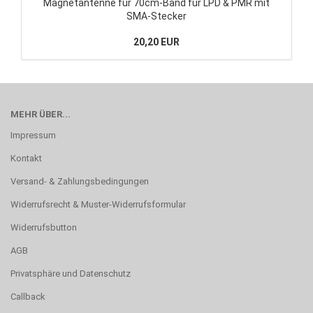
Magnetantenne fur 70cm-Band für LPD & PMR mit
SMA-Stecker
20,20 EUR
MEHR ÜBER...
Impressum
Kontakt
Versand- & Zahlungsbedingungen
Widerrufsrecht & Muster-Widerrufsformular
Widerrufsbutton
AGB
Privatsphäre und Datenschutz
Callback